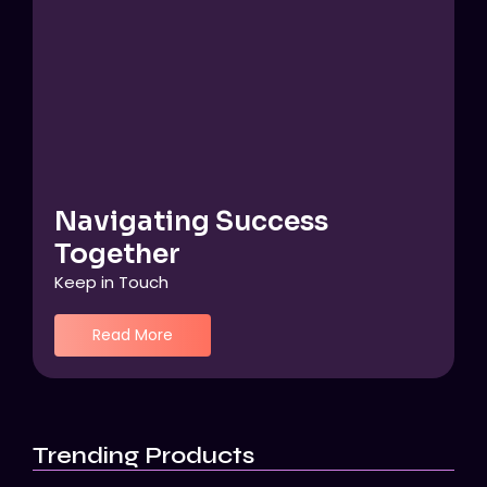
Navigating Success
Together
Keep in Touch
Read More
Trending Products