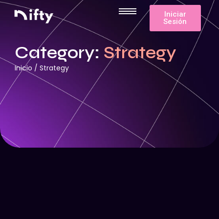
Iniciar
Sesión
Category:
Strategy
Inicio
/
Strategy
62