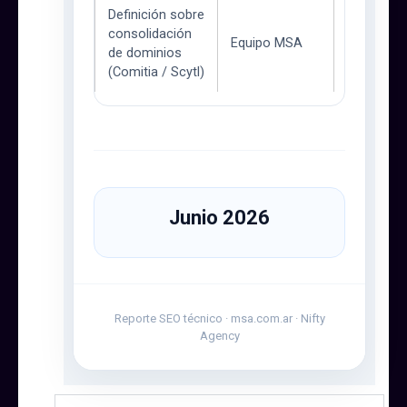
Definición sobre
consolidación
Pendien
Equipo MSA
definici
de dominios
(Comitia / Scytl)
Junio 2026
Reporte SEO técnico · msa.com.ar · Nifty
Agency