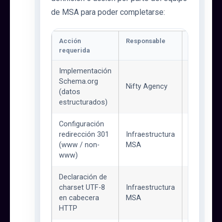
de MSA para poder completarse:
Acción
Responsable
Estado
requerida
Implementación
Schema.org
En
Nifty Agency
progre
(datos
estructurados)
Configuración
redirección 301
Infraestructura
Pendien
(www / non-
MSA
www)
Declaración de
charset UTF-8
Infraestructura
Pendien
en cabecera
MSA
HTTP