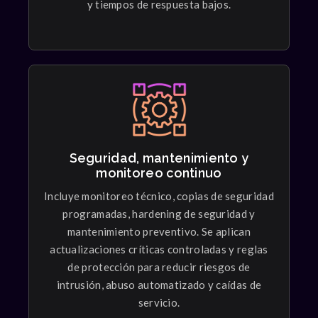
y tiempos de respuesta bajos.
Seguridad, mantenimiento y
monitoreo continuo
Permitting
Incluye monitoreo técnico, copias de seguridad
Graphic study showing arrangement of spaces,
programadas, hardening de seguridad y
room layouts, and activities making.
mantenimiento preventivo. Se aplican
actualizaciones críticas controladas y reglas
de protección para reducir riesgos de
intrusión, abuso automatizado y caídas de
servicio.