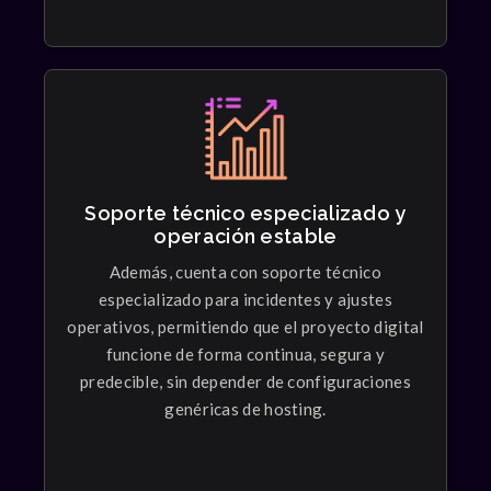
Soporte técnico especializado y
operación estable
Technological Design
Además, cuenta con soporte técnico
Graphic study showing arrangement of spaces,
especializado para incidentes y ajustes
room layouts, and activities making.
operativos, permitiendo que el proyecto digital
funcione de forma continua, segura y
predecible, sin depender de configuraciones
genéricas de hosting.