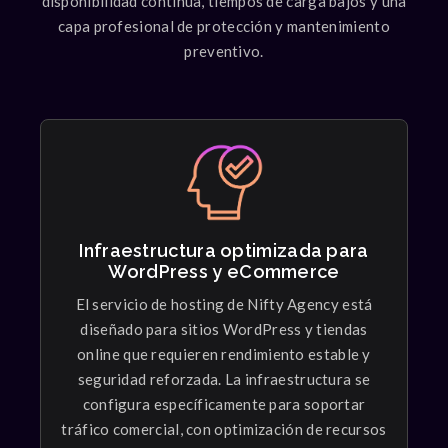
disponibilidad continua, tiempos de carga bajos y una
capa profesional de protección y mantenimiento
preventivo.
Infraestructura optimizada para
WordPress y eCommerce
Space Planning
El servicio de hosting de Nifty Agency está
Graphic study showing arrangement of spaces,
diseñado para sitios WordPress y tiendas
room layouts, and activities making.
online que requieren rendimiento estable y
seguridad reforzada. La infraestructura se
configura específicamente para soportar
tráfico comercial, con optimización de recursos