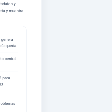
etadatos y
reta y muestra
e genera
 búsqueda.
to central
2 para
H3
problemas