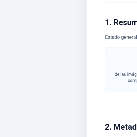
1. Resu
Estado general
de las imág
comp
2. Meta