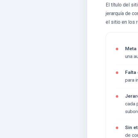
El título del s
jerarquía de c
el sitio en los
Meta 
una au
Falta 
para i
Jerar
cada p
subor
Sin e
de con