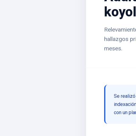
koyo
Relevamiento
hallazgos pr
meses.
Se realizó
indexación
con un pla