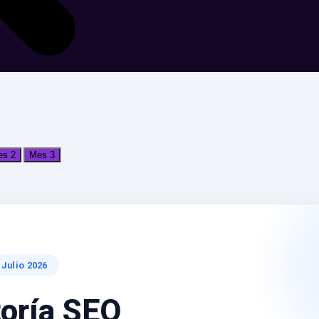
s 2
Mes 3
 Julio 2026
toría SEO