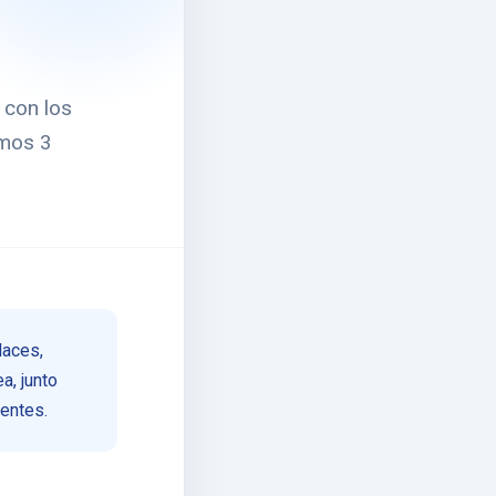
, con los
imos 3
laces,
a, junto
ientes.