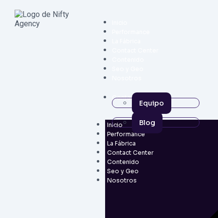
Inicio
Performance
La Fábrica
Contact Center
Contenido
Seo y Geo
Nosotros
Contacto
Equipo
Blog
Inicio
Performance
La Fábrica
Contact Center
Contenido
Seo y Geo
Nosotros