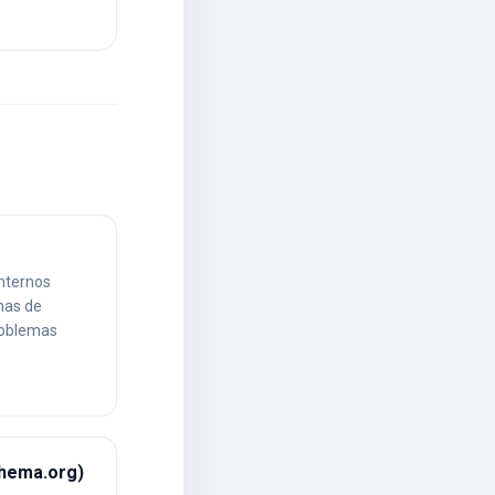
internos
has de
roblemas
chema.org)