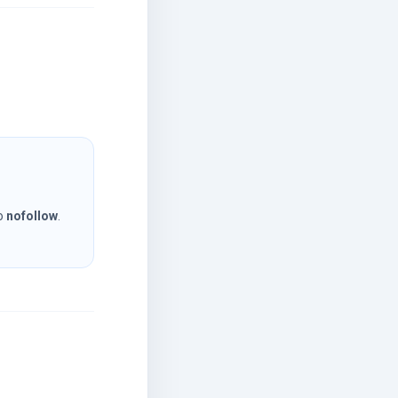
to
nofollow
.