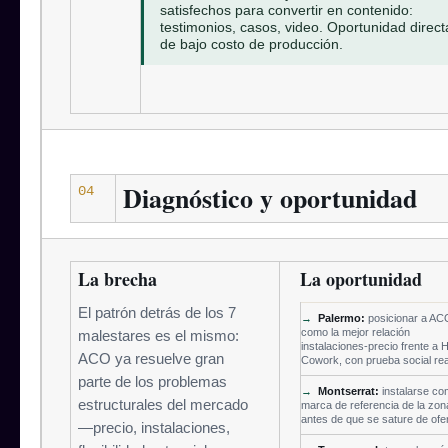
satisfechos para convertir en contenido:
testimonios, casos, video. Oportunidad direct
de bajo costo de producción.
Diagnóstico y oportunidad
04
La brecha
La oportunidad
El patrón detrás de los 7
→
Palermo:
posicionar a AC
como la mejor relación
malestares es el mismo:
instalaciones-precio frente a H
ACO ya resuelve gran
Cowork, con prueba social rea
parte de los problemas
→
Montserrat:
instalarse c
estructurales del mercado
marca de referencia de la zon
antes de que se sature de ofer
—precio, instalaciones,