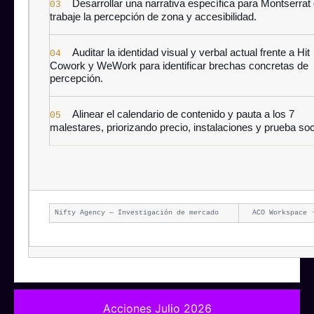
Desarrollar una narrativa específica para Montserrat
03
trabaje la percepción de zona y accesibilidad.
Auditar la identidad visual y verbal actual frente a Hit
04
Cowork y WeWork para identificar brechas concretas de
percepción.
Alinear el calendario de contenido y pauta a los 7
05
malestares, priorizando precio, instalaciones y prueba soc
Nifty Agency — Investigación de mercado
ACO Workspace 
Acciones Julio 2026