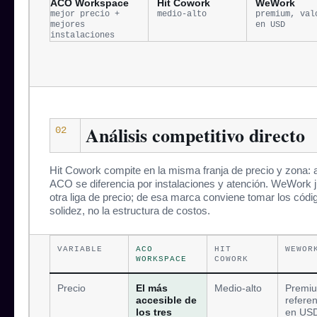
ACO Workspace
Hit Cowork
WeWork
mejor precio +
medio-alto
premium, val
mejores
en USD
instalaciones
Análisis competitivo directo
02
Hit Cowork compite en la misma franja de precio y zona: 
ACO se diferencia por instalaciones y atención. WeWork 
otra liga de precio; de esa marca conviene tomar los códi
solidez, no la estructura de costos.
VARIABLE
ACO
HIT
WEWOR
WORKSPACE
COWORK
Precio
El más
Medio-alto
Premi
accesible de
referen
los tres
en US