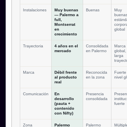
Instalaciones
Muy buenas
Buenas
Muy
— Palermo a
buenas
full,
estánd
Montserrat
corpor
en
global
crecimiento
Trayectoria
4 años en el
Consolidada
Marca
mercado
en Palermo
global,
larga
trayect
Marca
Débil frente
Reconocida
Fuerte
al producto
en la zona
nivel g
real
Comunicación
En
Presencia
Presen
desarrollo
consolidada
institu
(pauta +
fuerte
contenido
con Nifty)
Zona
Palermo
Palermo
Múltipl