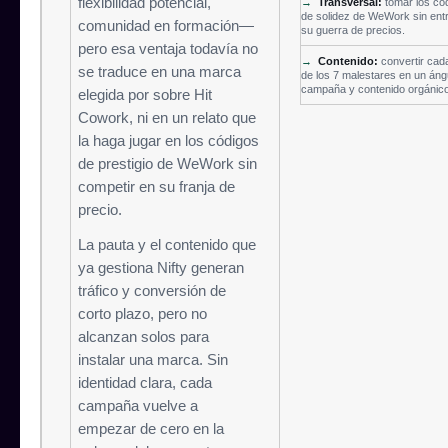
flexibilidad potencial,
→
Transversal:
tomar los có
de solidez de WeWork sin ent
comunidad en formación—
su guerra de precios.
pero esa ventaja todavía no
→
Contenido:
convertir cad
se traduce en una marca
de los 7 malestares en un áng
campaña y contenido orgánico
elegida por sobre Hit
Cowork, ni en un relato que
la haga jugar en los códigos
de prestigio de WeWork sin
competir en su franja de
precio.
La pauta y el contenido que
ya gestiona Nifty generan
tráfico y conversión de
corto plazo, pero no
alcanzan solos para
instalar una marca. Sin
identidad clara, cada
campaña vuelve a
empezar de cero en la