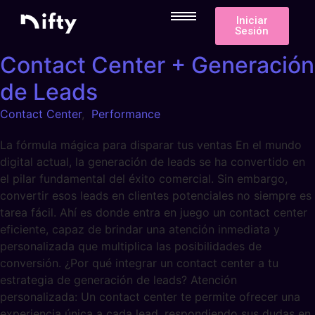
Iniciar
Sesión
Contact Center + Generación
de Leads
Contact Center
,
Performance
La fórmula mágica para disparar tus ventas En el mundo
digital actual, la generación de leads se ha convertido en
el pilar fundamental del éxito comercial. Sin embargo,
convertir esos leads en clientes potenciales no siempre es
tarea fácil. Ahí es donde entra en juego un contact center
eficiente, capaz de brindar una atención inmediata y
personalizada que multiplica las posibilidades de
conversión. ¿Por qué integrar un contact center a tu
estrategia de generación de leads? Atención
personalizada: Un contact center te permite ofrecer una
experiencia única a cada lead, respondiendo sus dudas en