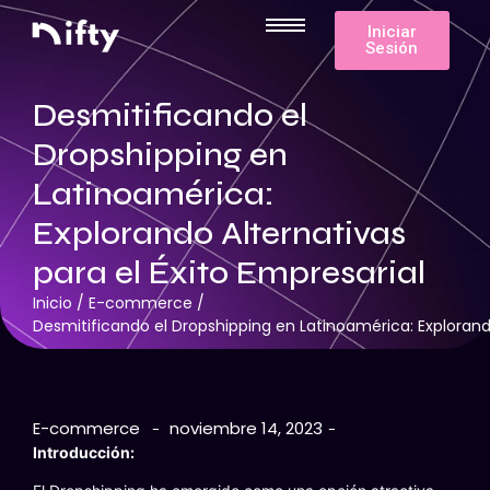
Iniciar
Sesión
Desmitificando el
Dropshipping en
Latinoamérica:
Explorando Alternativas
para el Éxito Empresarial
Inicio
/
E-commerce
/
Desmitificando el Dropshipping en Latinoamérica: Explorando
E-commerce
noviembre 14, 2023
-
-
Introducción: